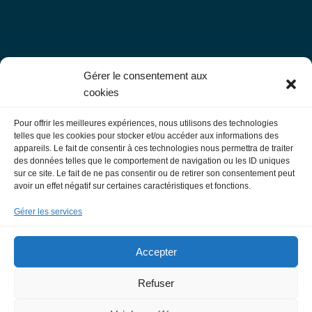
Gérer le consentement aux
cookies
Pour offrir les meilleures expériences, nous utilisons des technologies
telles que les cookies pour stocker et/ou accéder aux informations des
appareils. Le fait de consentir à ces technologies nous permettra de traiter
des données telles que le comportement de navigation ou les ID uniques
sur ce site. Le fait de ne pas consentir ou de retirer son consentement peut
avoir un effet négatif sur certaines caractéristiques et fonctions.
Gérer les services
Accepter
Refuser