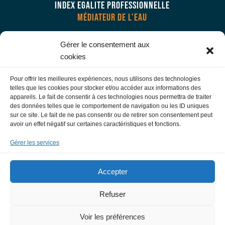
INDEX EGALITE PROFESSIONNELLE
MÉDIATEUR DE L’EAU
Gérer le consentement aux
NOS SERVICES
cookies
NOUS CONTACTER
FOIRE AUX QUESTIONS
Pour offrir les meilleures expériences, nous utilisons des technologies
telles que les cookies pour stocker et/ou accéder aux informations des
MON ESPACE ABONNÉ
appareils. Le fait de consentir à ces technologies nous permettra de traiter
des données telles que le comportement de navigation ou les ID uniques
sur ce site. Le fait de ne pas consentir ou de retirer son consentement peut
LIENS UTILES
avoir un effet négatif sur certaines caractéristiques et fonctions.
FNCCR
AGENCE DE L’EAU
Gérer les services
MÉTROPOLE AIX-MARSEILLE-PROVENCE
PRÉFECTURE DES BOUCHES-DU-RHONE
Accepter
Refuser
PLAN DU SITE
Voir les préférences
MENTIONS LÉGALES & PROTECTION DES DONNÉES