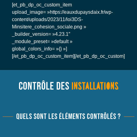
[et_pb_dp_oc_custom_item
upload_image= »https://eauxdupaysdaix.fr/wp-
content/uploads/2023/11/loi3DS-
Minsitere_cohesion_sociale.png »
_builder_version= »4.23.1″
_module_preset= »default »
global_colors_info= »{} »]
[/et_pb_dp_oc_custom_item][/et_pb_dp_oc_custom]
CONTRÔLE DES
INSTALLATIONS
QUELS SONT LES ÉLÉMENTS CONTRÔLÉS ?