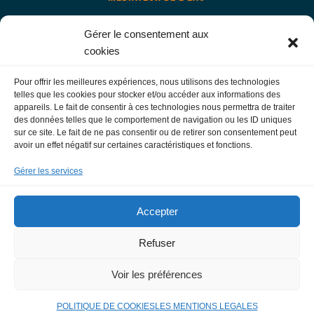
Gérer le consentement aux
NOS SERVICES
cookies
NOUS CONTACTER
FOIRE AUX QUESTIONS
Pour offrir les meilleures expériences, nous utilisons des technologies
telles que les cookies pour stocker et/ou accéder aux informations des
MON ESPACE ABONNÉ
appareils. Le fait de consentir à ces technologies nous permettra de traiter
des données telles que le comportement de navigation ou les ID uniques
sur ce site. Le fait de ne pas consentir ou de retirer son consentement peut
LIENS UTILES
avoir un effet négatif sur certaines caractéristiques et fonctions.
FNCCR
AGENCE DE L’EAU
Gérer les services
MÉTROPOLE AIX-MARSEILLE-PROVENCE
PRÉFECTURE DES BOUCHES-DU-RHONE
Accepter
Refuser
PLAN DU SITE
Voir les préférences
MENTIONS LÉGALES & PROTECTION DES DONNÉES
POLITIQUE DES COOKIES
POLITIQUE DE COOKIES
LES MENTIONS LEGALES