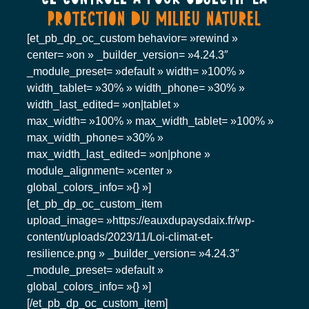
protection du milieu naturel
[et_pb_dp_oc_custom behavior= »rewind »
center= »on » _builder_version= »4.24.3″
_module_preset= »default » width= »100% »
width_tablet= »30% » width_phone= »30% »
width_last_edited= »on|tablet »
max_width= »100% » max_width_tablet= »100% »
max_width_phone= »30% »
max_width_last_edited= »on|phone »
module_alignment= »center »
global_colors_info= »{} »]
[et_pb_dp_oc_custom_item
upload_image= »https://eauxdupaysdaix.fr/wp-
content/uploads/2023/11/Loi-climat-et-
resilience.png » _builder_version= »4.24.3″
_module_preset= »default »
global_colors_info= »{} »]
[/et_pb_dp_oc_custom_item]